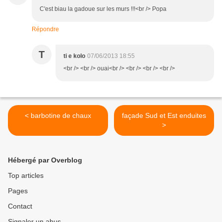
C'est biau la gadoue sur les murs !!!<br /> Popa
Répondre
T
ti e kolo
07/06/2013 18:55
<br /> <br /> ouai<br /> <br /> <br /> <br />
< barbotine de chaux
façade Sud et Est enduites
>
Hébergé par Overblog
Top articles
Pages
Contact
Signaler un abus