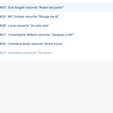
#30 : Eve Angeli raconte "Avant de partir"
#29 : MC Solaar raconte "Bouge de là"
28 : Lorie raconte "Je vais vite"
#27 : Christophe Willem raconte "Jacques a dit"
#26 : Chimène Badi raconte "Entre nous"
#25 : Indochine raconte "3e sexe"
#24 : Zaho raconte "C'est chelou"
#23 : Patrick Bruel raconte "Au café des délices"
#22 : Kyo raconte "Le chemin"
#21 : Nolwenn Leroy raconte "Cassé"
#20 : Patrick Hernandez raconte "Born to be alive"
#19 : Lorie raconte "Près de moi"